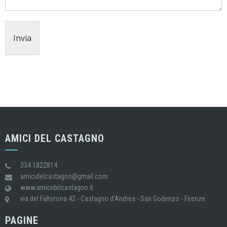
Invia
AMICI DEL CASTAGNO
334 1822814
amicidelcastagno@gmail.com
www.amicidelcastagno.it
via del Falterona 42 - Castagno d'Andrea - San Godenzo - Firenze
PAGINE