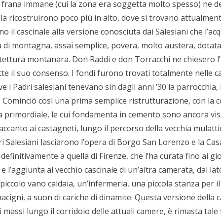
 frana immane (cui la zona era soggetta molto spesso) ne d
i la ricostruirono poco più in alto, dove si trovano attualmen
il cascinale alla versione conosciuta dai Salesiani che l’acq
a di montagna, assai semplice, povera, molto austera, dotata
tettura montanara. Don Raddi e don Torracchi ne chiesero l’a
ette il suo consenso. I fondi furono trovati totalmente nelle 
i Padri salesiani tenevano sin dagli anni ’30 la parrocchia, l’
. Cominciò così una prima semplice ristrutturazione, con la 
asa primordiale, le cui fondamenta in cemento sono ancora visi
 accanto ai castagneti, lungo il percorso della vecchia mulatt
dri Salesiani lasciarono l’opera di Borgo San Lorenzo e la Cas
 definitivamente a quella di Firenze, che l’ha curata fino ai gio
 e l’aggiunta al vecchio cascinale di un’altra camerata, dal la
iccolo vano caldaia, un’infermeria, una piccola stanza per il
acigni, a suon di cariche di dinamite. Questa versione della c
 massi lungo il corridoio delle attuali camere, è rimasta tale f