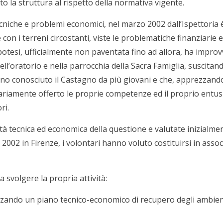
o la struttura al rispetto della normativa vigente.
ecniche e problemi economici, nel marzo 2002 dall’Ispettoria è
 con i terreni circostanti, viste le problematiche finanziarie e 
 ipotesi, ufficialmente non paventata fino ad allora, ha imp
ell’oratorio e nella parrocchia della Sacra Famiglia, suscit
nno conosciuto il Castagno da più giovani e che, apprezzando
iamente offerto le proprie competenze ed il proprio entus
ri.
tà tecnica ed economica della questione e valutate inizialmen
 2002 in Firenze, i volontari hanno voluto costituirsi in ass
a svolgere la propria attività:
zando un piano tecnico-economico di recupero degli ambienti