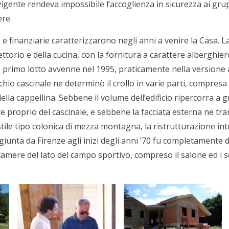
igente rendeva impossibile l’accoglienza in sicurezza ai grupp
ere.
e e finanziarie caratterizzarono negli anni a venire la Casa. 
ttorio e della cucina, con la fornitura a carattere alberghier
 primo lotto avvenne nel 1995, praticamente nella versione
chio cascinale ne determinò il crollo in varie parti, compresa 
ella cappellina. Sebbene il volume dell’edificio ripercorra a g
e proprio del cascinale, e sebbene la facciata esterna ne tr
ile tipo colonica di mezza montagna, la ristrutturazione int
iunta da Firenze agli inizi degli anni ’70 fu completamente 
 camere del lato del campo sportivo, compreso il salone ed i 