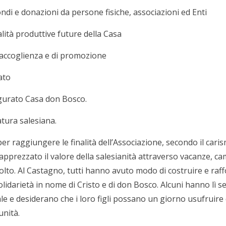
ndi e donazioni da persone fisiche, associazioni ed Enti
lità produttive future della Casa
 accoglienza e di promozione
ato
gurato Casa don Bosco.
atura salesiana.
per raggiungere le finalità dell’Associazione, secondo il cari
prezzato il valore della salesianità attraverso vacanze, camp
lto. Al Castagno, tutti hanno avuto modo di costruire e raff
olidarietà in nome di Cristo e di don Bosco. Alcuni hanno lì 
e e desiderano che i loro figli possano un giorno usufruire 
nità.