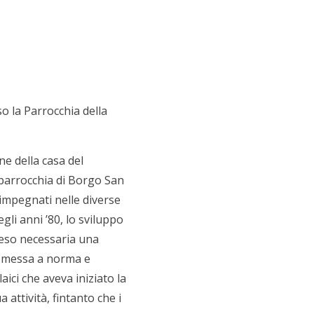
o la Parrocchia della
ne della casa del
a parrocchia di Borgo San
 impegnati nelle diverse
egli anni ’80, lo sviluppo
 reso necessaria una
la messa a norma e
aici che aveva iniziato la
 attività, fintanto che i