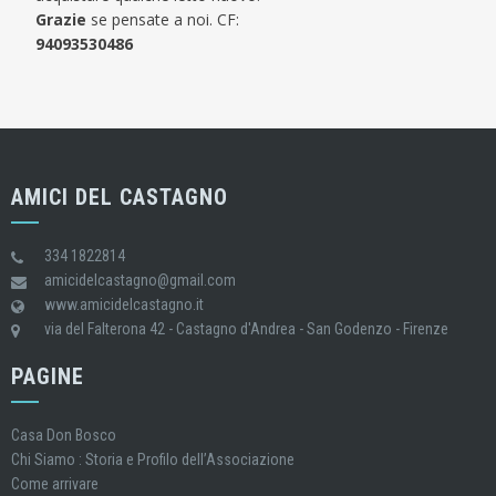
Grazie
se pensate a noi. CF:
94093530486
AMICI DEL CASTAGNO
334 1822814
amicidelcastagno@gmail.com
www.amicidelcastagno.it
via del Falterona 42 - Castagno d'Andrea - San Godenzo - Firenze
PAGINE
Casa Don Bosco
Chi Siamo : Storia e Profilo dell’Associazione
Come arrivare